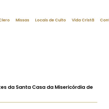
Clero
Missas
Locais de Culto
Vida Cristã
Con
s da Santa Casa da Misericórdia de