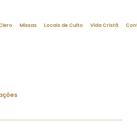
Clero
Missas
Locais de Culto
Vida Cristã
Con
ações