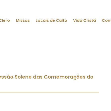
Clero
Missas
Locais de Culto
Vida Cristã
Con
a Sessão Solene das Comemorações do