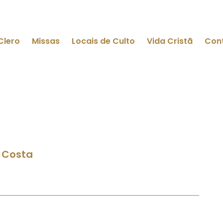
Clero
Missas
Locais de Culto
Vida Cristã
Con
 Costa