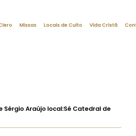
Clero
Missas
Locais de Culto
Vida Cristã
Con
Sérgio Araújo local:Sé Catedral de