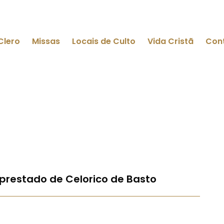
Clero
Missas
Locais de Culto
Vida Cristã
Con
ciprestado de Celorico de Basto