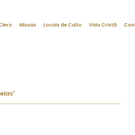
Clero
Missas
Locais de Culto
Vida Cristã
Con
elas"