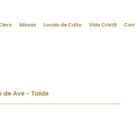
Clero
Missas
Locais de Culto
Vida Cristã
Con
 de Ave - Taíde