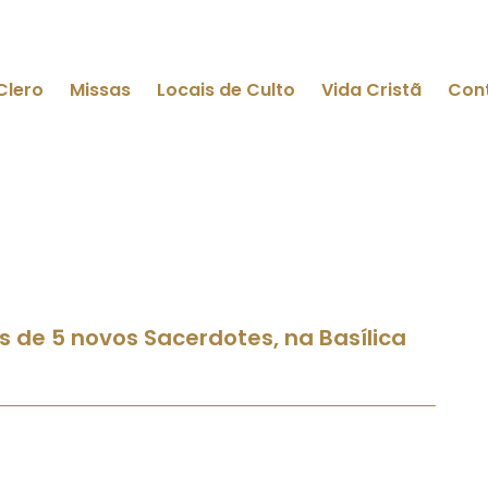
Clero
Missas
Locais de Culto
Vida Cristã
Con
 de 5 novos Sacerdotes, na Basílica