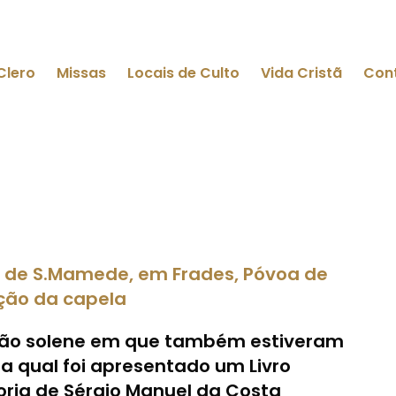
Clero
Missas
Locais de Culto
Vida Cristã
Con
te de S.Mamede, em Frades, Póvoa de
ução da capela
ssão solene em que também estiveram
a qual foi apresentado um Livro
ria de Sérgio Manuel da Costa