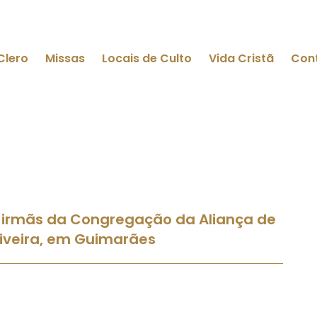
Clero
Missas
Locais de Culto
Vida Cristã
Con
as irmãs da Congregação da Aliança de
Oliveira, em Guimarães