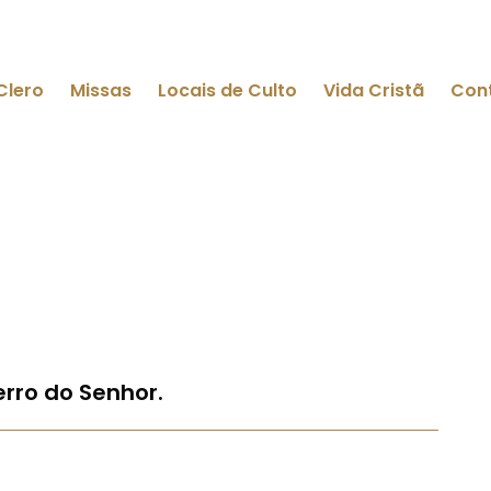
Clero
Missas
Locais de Culto
Vida Cristã
Con
rro do Senhor.