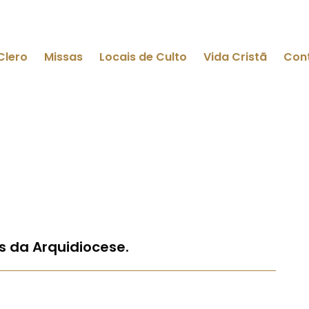
Clero
Missas
Locais de Culto
Vida Cristã
Con
s da Arquidiocese.