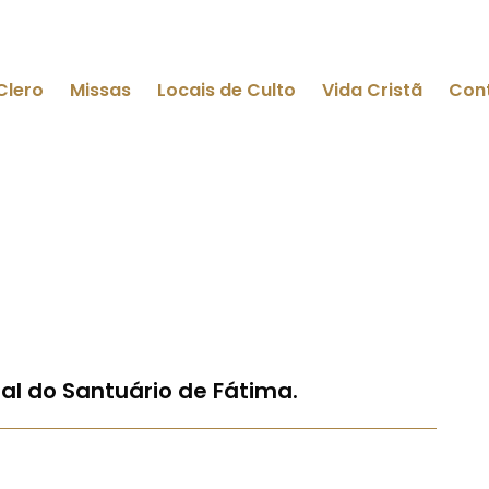
Clero
Missas
Locais de Culto
Vida Cristã
Con
al do Santuário de Fátima.