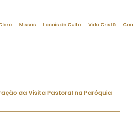
Clero
Missas
Locais de Culto
Vida Cristã
Con
ação da Visita Pastoral na Paróquia