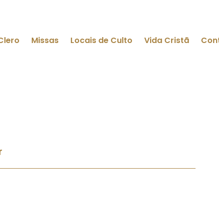
Clero
Missas
Locais de Culto
Vida Cristã
Con
r