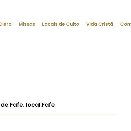
Clero
Missas
Locais de Culto
Vida Cristã
Con
de Fafe. local:Fafe