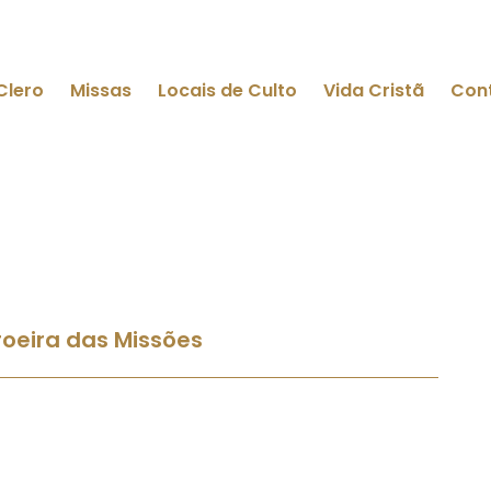
Clero
Missas
Locais de Culto
Vida Cristã
Con
oeira das Missões