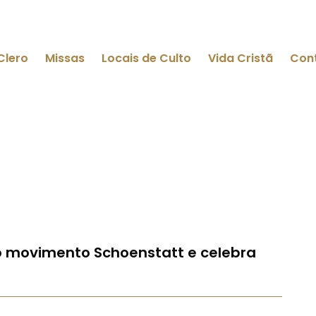
Clero
Missas
Locais de Culto
Vida Cristã
Con
do movimento Schoenstatt e celebra