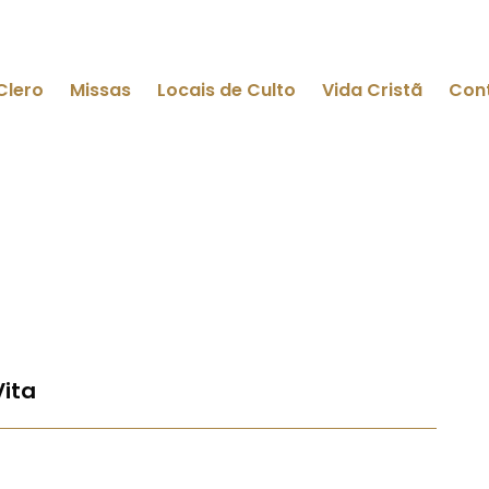
Clero
Missas
Locais de Culto
Vida Cristã
Con
Vita