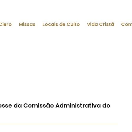
Clero
Missas
Locais de Culto
Vida Cristã
Con
osse da Comissão Administrativa do