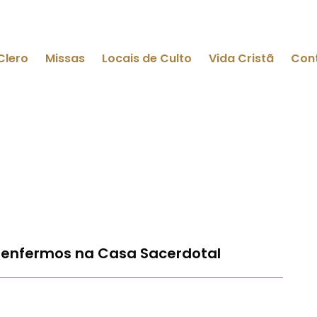
Clero
Missas
Locais de Culto
Vida Cristã
Con
 enfermos na Casa Sacerdotal