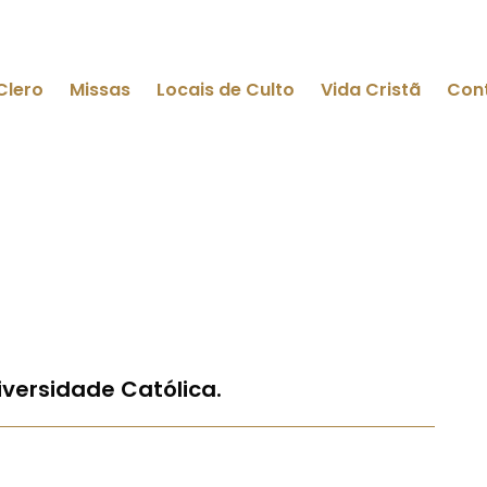
Clero
Missas
Locais de Culto
Vida Cristã
Con
iversidade Católica.