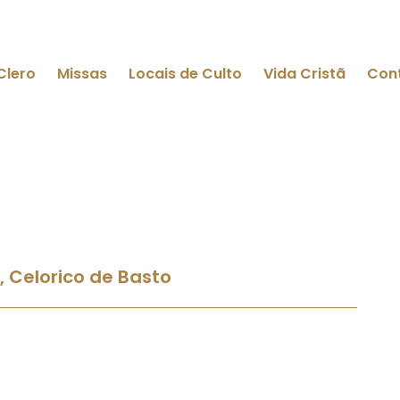
Clero
Missas
Locais de Culto
Vida Cristã
Con
, Celorico de Basto