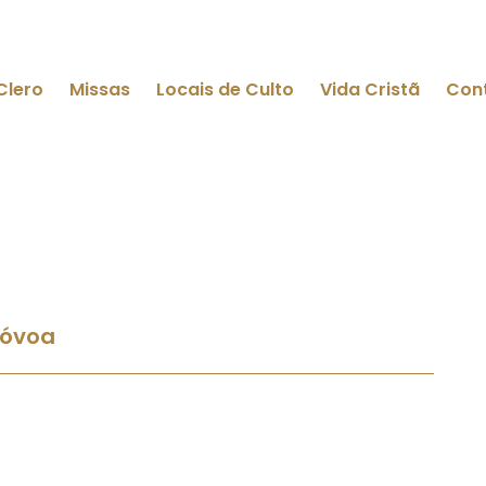
Clero
Missas
Locais de Culto
Vida Cristã
Con
póvoa