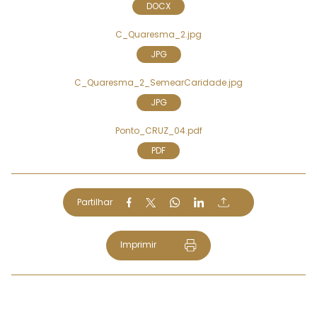
DOCX
C_Quaresma_2.jpg
JPG
C_Quaresma_2_SemearCaridade.jpg
JPG
Ponto_CRUZ_04.pdf
PDF
Partilhar
Imprimir