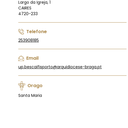
Largo da Igreja, 1
CAIRES
4720-233
Telefone
253908185
Email
up.bescaifisporto@arquidiocese-braga.pt
Orago
Santa Maria