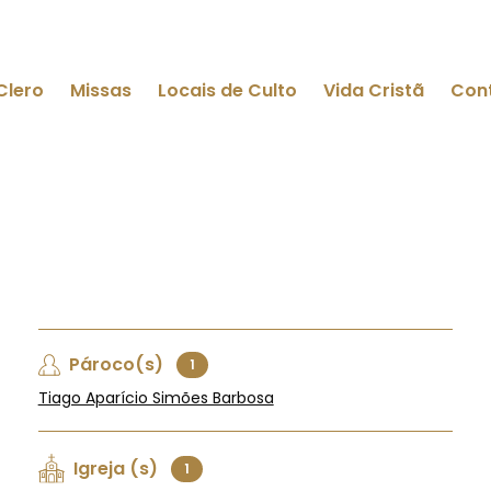
Clero
Missas
Locais de Culto
Vida Cristã
Con
Pároco(s)
1
Tiago Aparício Simões Barbosa
Igreja (s)
1