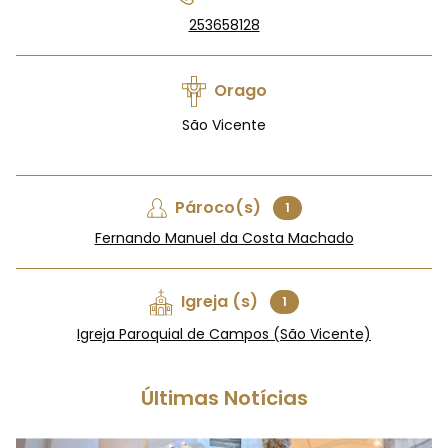
253658128
Orago
São Vicente
Pároco(s)
1
Fernando Manuel da Costa Machado
Igreja (s)
1
Igreja Paroquial de Campos (São Vicente)
Últimas Notícias