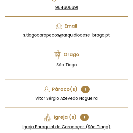
964606691
Email
s.tiagocarapecos@arquidiocese-braga.pt
Orago
São Tiago
Pároco(s)
1
Vítor Sérgio Azevedo Nogueira
Igreja (s)
1
Igreja Paroquial de Carapeços (São Tiago)