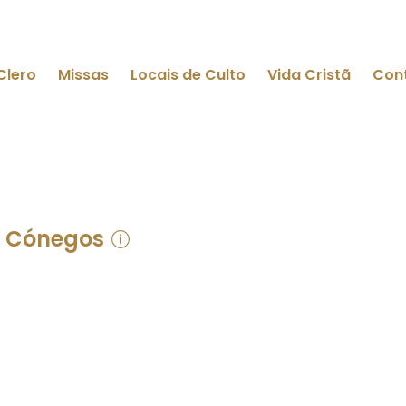
Clero
Missas
Locais de Culto
Vida Cristã
Con
e Cónegos