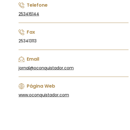
Telefone
253416144
Fax
253413113
Email
jornal@oconquistador.com
Página Web
www.oconquistador.com