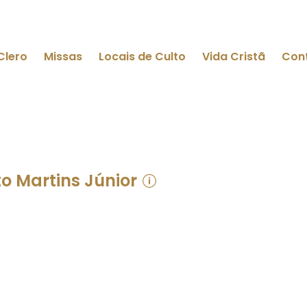
Clero
Missas
Locais de Culto
Vida Cristã
Con
to Martins Júnior