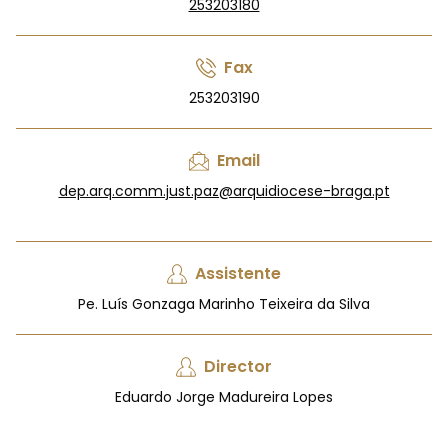
253203180
Fax
253203190
Email
dep.arq.comm.just.paz@arquidiocese-braga.pt
Assistente
Pe. Luís Gonzaga Marinho Teixeira da Silva
Director
Eduardo Jorge Madureira Lopes