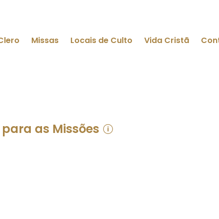
Clero
Missas
Locais de Culto
Vida Cristã
Con
para as Missões