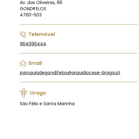
Av. das Oliveiras, 86
GONDIFELOS
4760-503
Telemóvel
964096444
Email
paroquiadegondifelos@arquidiocese-braga.pt
Orago
São Félix e Santa Marinha