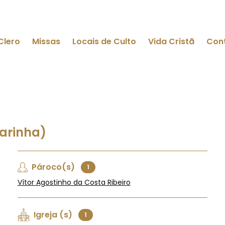
Clero
Missas
Locais de Culto
Vida Cristã
Con
Marinha)
Pároco(s)
1
Vítor Agostinho da Costa Ribeiro
Igreja (s)
1