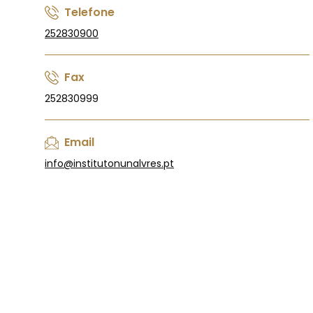
Telefone
252830900
Fax
252830999
Email
info@institutonunalvres.pt