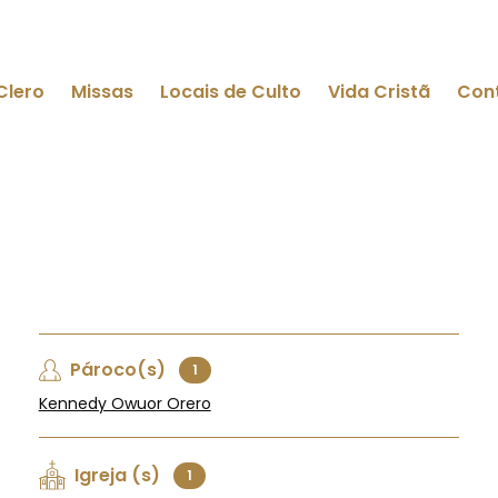
Clero
Missas
Locais de Culto
Vida Cristã
Con
Pároco(s)
1
Kennedy Owuor Orero
Igreja (s)
1