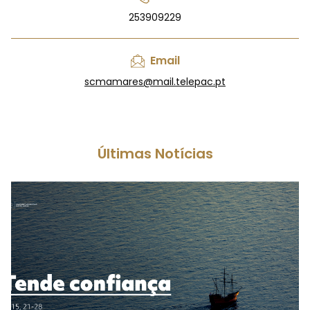
253909229
Email
scmamares@mail.telepac.pt
Últimas Notícias