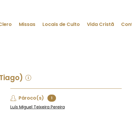
Clero
Missas
Locais de Culto
Vida Cristã
Con
 Tiago)
Pároco(s)
1
Luís Miguel Teixeira Pereira