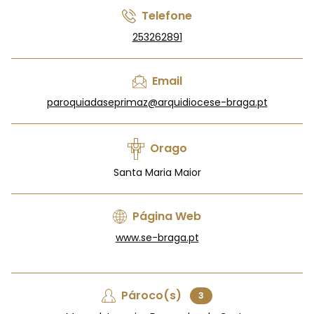
Telefone
253262891
Email
paroquiadaseprimaz@arquidiocese-braga.pt
Orago
Santa Maria Maior
Página Web
www.se-braga.pt
Pároco(s)
3