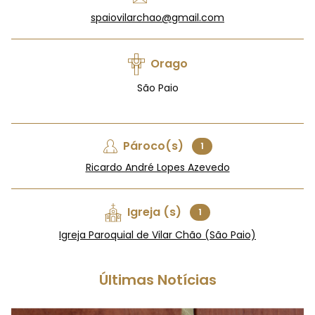
spaiovilarchao@gmail.com
Orago
São Paio
Pároco(s)
1
Ricardo André Lopes Azevedo
Igreja (s)
1
Igreja Paroquial de Vilar Chão (São Paio)
Últimas Notícias