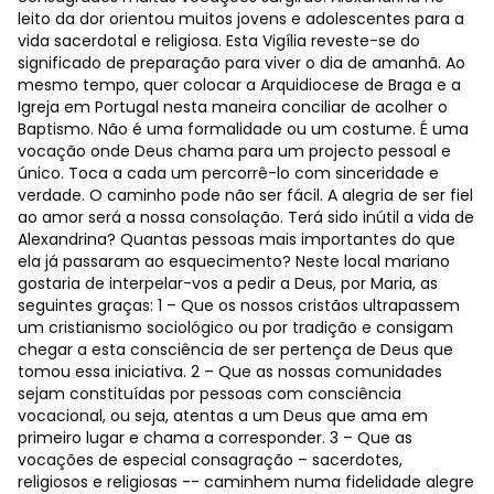
leito da dor orientou muitos jovens e adolescentes para a
vida sacerdotal e religiosa. Esta Vigília reveste-se do
significado de preparação para viver o dia de amanhã. Ao
mesmo tempo, quer colocar a Arquidiocese de Braga e a
Igreja em Portugal nesta maneira conciliar de acolher o
Baptismo. Não é uma formalidade ou um costume. É uma
vocação onde Deus chama para um projecto pessoal e
único. Toca a cada um percorrê-lo com sinceridade e
verdade. O caminho pode não ser fácil. A alegria de ser fiel
ao amor será a nossa consolação. Terá sido inútil a vida de
Alexandrina? Quantas pessoas mais importantes do que
ela já passaram ao esquecimento? Neste local mariano
gostaria de interpelar-vos a pedir a Deus, por Maria, as
seguintes graças: 1 – Que os nossos cristãos ultrapassem
um cristianismo sociológico ou por tradição e consigam
chegar a esta consciência de ser pertença de Deus que
tomou essa iniciativa. 2 – Que as nossas comunidades
sejam constituídas por pessoas com consciência
vocacional, ou seja, atentas a um Deus que ama em
primeiro lugar e chama a corresponder. 3 – Que as
vocações de especial consagração – sacerdotes,
religiosos e religiosas -- caminhem numa fidelidade alegre