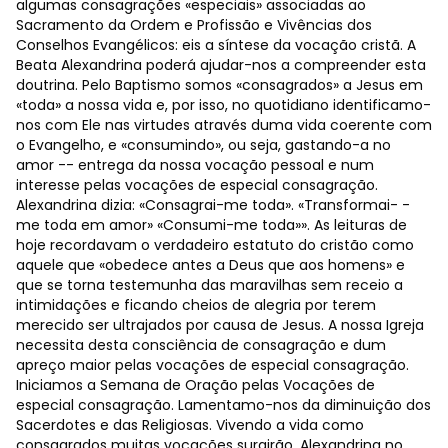
algumas consagrações «especiais» associadas ao
Sacramento da Ordem e Profissão e Vivências dos
Conselhos Evangélicos: eis a síntese da vocação cristã. A
Beata Alexandrina poderá ajudar-nos a compreender esta
doutrina. Pelo Baptismo somos «consagrados» a Jesus em
«toda» a nossa vida e, por isso, no quotidiano identificamo-
nos com Ele nas virtudes através duma vida coerente com
o Evangelho, e «consumindo», ou seja, gastando-a no
amor -- entrega da nossa vocação pessoal e num
interesse pelas vocações de especial consagração.
Alexandrina dizia: «Consagrai-me toda». «Transformai- -
me toda em amor» «Consumi-me toda»». As leituras de
hoje recordavam o verdadeiro estatuto do cristão como
aquele que «obedece antes a Deus que aos homens» e
que se torna testemunha das maravilhas sem receio a
intimidações e ficando cheios de alegria por terem
merecido ser ultrajados por causa de Jesus. A nossa Igreja
necessita desta consciência de consagração e dum
apreço maior pelas vocações de especial consagração.
Iniciamos a Semana de Oração pelas Vocações de
especial consagração. Lamentamo-nos da diminuição dos
Sacerdotes e das Religiosas. Vivendo a vida como
consagrados muitas vocações surgirão. Alexandrina no