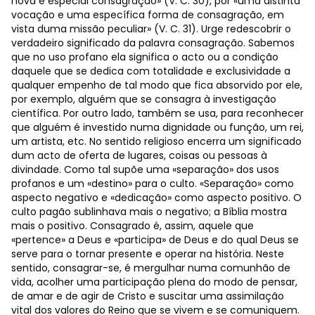
nova e especial consagração» (V. C. 30), por «uma distinta
vocação e uma específica forma de consagração, em
vista duma missão peculiar» (V. C. 31). Urge redescobrir o
verdadeiro significado da palavra consagração. Sabemos
que no uso profano ela significa o acto ou a condição
daquele que se dedica com totalidade e exclusividade a
qualquer empenho de tal modo que fica absorvido por ele,
por exemplo, alguém que se consagra à investigação
científica. Por outro lado, também se usa, para reconhecer
que alguém é investido numa dignidade ou função, um rei,
um artista, etc. No sentido religioso encerra um significado
dum acto de oferta de lugares, coisas ou pessoas à
divindade. Como tal supõe uma «separação» dos usos
profanos e um «destino» para o culto. «Separação» como
aspecto negativo e «dedicação» como aspecto positivo. O
culto pagão sublinhava mais o negativo; a Bíblia mostra
mais o positivo. Consagrado é, assim, aquele que
«pertence» a Deus e «participa» de Deus e do qual Deus se
serve para o tornar presente e operar na história. Neste
sentido, consagrar-se, é mergulhar numa comunhão de
vida, acolher uma participação plena do modo de pensar,
de amar e de agir de Cristo e suscitar uma assimilação
vital dos valores do Reino que se vivem e se comuniquem.