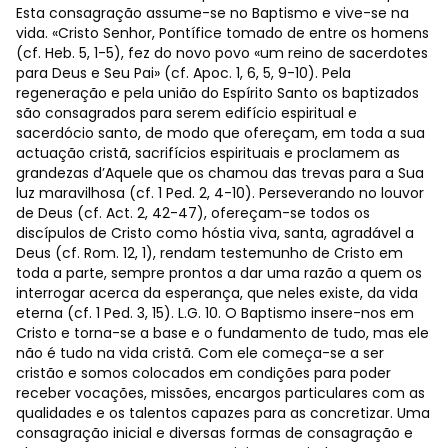
Esta consagração assume-se no Baptismo e vive-se na
vida. «Cristo Senhor, Pontífice tomado de entre os homens
(cf. Heb. 5, 1-5), fez do novo povo «um reino de sacerdotes
para Deus e Seu Pai» (cf. Apoc. 1, 6, 5, 9-10). Pela
regeneração e pela união do Espírito Santo os baptizados
são consagrados para serem edifício espiritual e
sacerdócio santo, de modo que ofereçam, em toda a sua
actuação cristã, sacrifícios espirituais e proclamem as
grandezas d’Aquele que os chamou das trevas para a Sua
luz maravilhosa (cf. 1 Ped. 2, 4-10). Perseverando no louvor
de Deus (cf. Act. 2, 42-47), ofereçam-se todos os
discípulos de Cristo como hóstia viva, santa, agradável a
Deus (cf. Rom. 12, 1), rendam testemunho de Cristo em
toda a parte, sempre prontos a dar uma razão a quem os
interrogar acerca da esperança, que neles existe, da vida
eterna (cf. 1 Ped. 3, 15). L.G. 10. O Baptismo insere-nos em
Cristo e torna-se a base e o fundamento de tudo, mas ele
não é tudo na vida cristã. Com ele começa-se a ser
cristão e somos colocados em condições para poder
receber vocações, missões, encargos particulares com as
qualidades e os talentos capazes para as concretizar. Uma
consagração inicial e diversas formas de consagração e