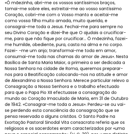
«Ó mãezinha, abri-me os vossos santíssimos braços,
tomai-me sobre eles, estreitai-me ao vosso santíssimo
Coração, cobri-me com o Vosso manto e aceitai-me
como vossa filha muito amada, muito querida, e
consagrai-me toda a Jesus. Fechai-me para sempre no
seu Divino Coração e dizei-lhe que O ajudais a crucificar-
me, para que não fique por crucificar… Ó mãezinha, fazei-
me humilde, obediente, pura, casta na alma e no corpo.
Fazei- -me um anjo; transformai-me toda em amor,
consumai-me toda nas chamas do amor de Jesus». Nesta
Basílica de Santa Maria Maior, a primeira a ser dedicada a
Nossa Senhora na cidade de Roma, queremos preparar-
nos para a Beatificação colocando-nos na atitude e amor
de Alexandrina a Nossa Senhora. Merece particular relevo a
Consagração a Nossa Senhora e o trabalho efectuado
para que o Papa Pio XII efectuasse a consagração do
mundo ao Coração Imaculado de Maria, em 31 de Outubro
de 1942. «Consagrar-me toda a Jesus». Perdeu-se ou vai-
se perdendo esta consciência da consagração que se
pensa reservada a alguns cristãos. O Santo Padre na
Exortação Pastoral Sinodal Vita consacrata referia que os
religiosos e os sacerdotes eram caracterizados por «uma