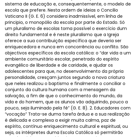
sistema de educação e, consequentemente, o modelo de
escola que prefere. Nesta ordem de ideias o Concilio
Vaticano II (G. E. 6) considera inadmissível, em linha de
principio, o monopólio da escola por parte do Estado. Só
um pluralismo de escolas torna possível o exercício dum
direito fundamental e é neste pluralismo que a Igreja
oferece a sua contribuição específica que deveria ser
enriquecedora e nunca em concorrência ou conflito. São
objectivos específicos da escola católica: o “dar vida a um
ambiente comunitário escolar, penetrado do espírito
evangélico de liberdade e de caridade, e ajudar os
adolescentes para que, no desenvolvimento da própria
personalidade, cresçam juntos segundo a nova criatura
que neles realizou o baptismo e finalmente o conciliar o
conjunto da cultura humana com a mensagem da
salvação, a fim de que o conhecimento do mundo, da
vida e do homem, que os alunos vão adquirindo, pouco a
pouco, seja iluminado pela fé” (G. E. 8). 2. Educadores com
“vocação” Trata-se duma tarefa árdua e a sua realização
é delicada e complexa a exigir muita calma, paz de
espírito, contínuo enriquecimento cultural e espiritual, ou
seja, os intérpretes duma Escola Católica só permitirão