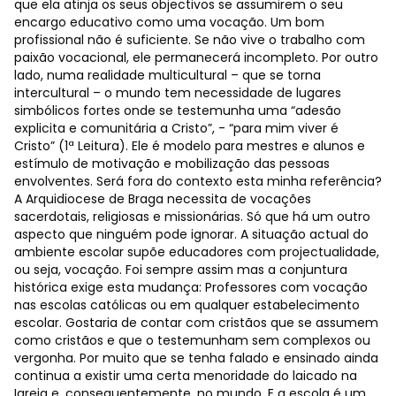
que ela atinja os seus objectivos se assumirem o seu
encargo educativo como uma vocação. Um bom
profissional não é suficiente. Se não vive o trabalho com
paixão vocacional, ele permanecerá incompleto. Por outro
lado, numa realidade multicultural – que se torna
intercultural – o mundo tem necessidade de lugares
simbólicos fortes onde se testemunha uma “adesão
explicita e comunitária a Cristo”, - “para mim viver é
Cristo” (1ª Leitura). Ele é modelo para mestres e alunos e
estímulo de motivação e mobilização das pessoas
envolventes. Será fora do contexto esta minha referência?
A Arquidiocese de Braga necessita de vocações
sacerdotais, religiosas e missionárias. Só que há um outro
aspecto que ninguém pode ignorar. A situação actual do
ambiente escolar supõe educadores com projectualidade,
ou seja, vocação. Foi sempre assim mas a conjuntura
histórica exige esta mudança: Professores com vocação
nas escolas católicas ou em qualquer estabelecimento
escolar. Gostaria de contar com cristãos que se assumem
como cristãos e que o testemunham sem complexos ou
vergonha. Por muito que se tenha falado e ensinado ainda
continua a existir uma certa menoridade do laicado na
Igreja e, consequentemente, no mundo. E a escola é um