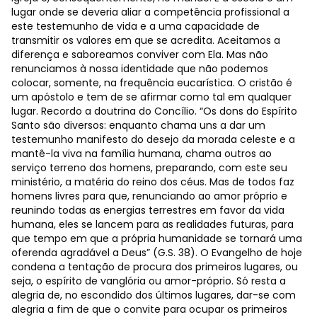
lugar onde se deveria aliar a competência profissional a
este testemunho de vida e a uma capacidade de
transmitir os valores em que se acredita. Aceitamos a
diferença e saboreamos conviver com Ela. Mas não
renunciamos à nossa identidade que não podemos
colocar, somente, na frequência eucarística. O cristão é
um apóstolo e tem de se afirmar como tal em qualquer
lugar. Recordo a doutrina do Concílio. “Os dons do Espírito
Santo são diversos: enquanto chama uns a dar um
testemunho manifesto do desejo da morada celeste e a
mantê-la viva na família humana, chama outros ao
serviço terreno dos homens, preparando, com este seu
ministério, a matéria do reino dos céus. Mas de todos faz
homens livres para que, renunciando ao amor próprio e
reunindo todas as energias terrestres em favor da vida
humana, eles se lancem para as realidades futuras, para
que tempo em que a própria humanidade se tornará uma
oferenda agradável a Deus” (G.S. 38). O Evangelho de hoje
condena a tentação de procura dos primeiros lugares, ou
seja, o espírito de vanglória ou amor-próprio. Só resta a
alegria de, no escondido dos últimos lugares, dar-se com
alegria a fim de que o convite para ocupar os primeiros