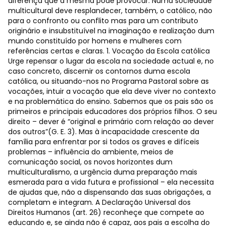
diferença que a mesma pode provocar. Numa sociedade
multicultural deve resplandecer, também, o católico, não
para o confronto ou conflito mas para um contributo
originário e insubstituível na imaginação e realização dum
mundo constituído por homens e mulheres com
referências certas e claras. 1. Vocação da Escola católica
Urge repensar o lugar da escola na sociedade actual e, no
caso concreto, discernir os contornos duma escola
católica, ou situando-nos no Programa Pastoral sobre as
vocações, intuir a vocação que ela deve viver no contexto
e na problemática do ensino. Sabemos que os pais são os
primeiros e principais educadores dos próprios filhos. O seu
direito – dever é “original e primário com relação ao dever
dos outros”(G. E. 3). Mas à incapacidade crescente da
família para enfrentar por si todos os graves e difíceis
problemas – influência do ambiente, meios de
comunicação social, os novos horizontes dum
multiculturalismo, a urgência duma preparação mais
esmerada para a vida futura e profissional – ela necessita
de ajudas que, não a dispensando das suas obrigações, a
completam e integram. A Declaração Universal dos
Direitos Humanos (art. 26) reconheçe que compete ao
educando e, se ainda não é capaz, aos pais a escolha do