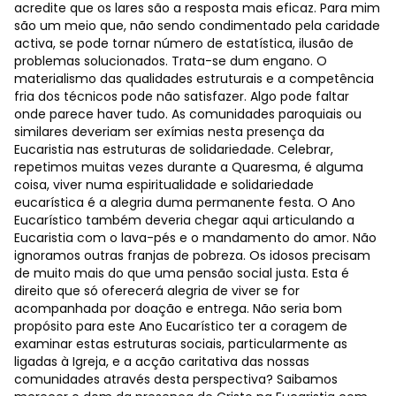
acredite que os lares são a resposta mais eficaz. Para mim
são um meio que, não sendo condimentado pela caridade
activa, se pode tornar número de estatística, ilusão de
problemas solucionados. Trata-se dum engano. O
materialismo das qualidades estruturais e a competência
fria dos técnicos pode não satisfazer. Algo pode faltar
onde parece haver tudo. As comunidades paroquiais ou
similares deveriam ser exímias nesta presença da
Eucaristia nas estruturas de solidariedade. Celebrar,
repetimos muitas vezes durante a Quaresma, é alguma
coisa, viver numa espiritualidade e solidariedade
eucarística é a alegria duma permanente festa. O Ano
Eucarístico também deveria chegar aqui articulando a
Eucaristia com o lava-pés e o mandamento do amor. Não
ignoramos outras franjas de pobreza. Os idosos precisam
de muito mais do que uma pensão social justa. Esta é
direito que só oferecerá alegria de viver se for
acompanhada por doação e entrega. Não seria bom
propósito para este Ano Eucarístico ter a coragem de
examinar estas estruturas sociais, particularmente as
ligadas à Igreja, e a acção caritativa das nossas
comunidades através desta perspectiva? Saibamos