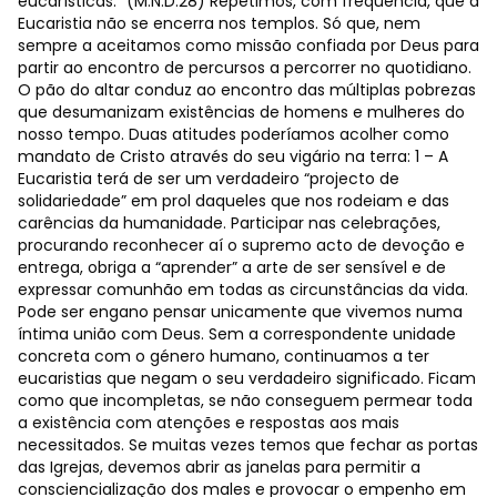
eucarísticas.” (M.N.D.28) Repetimos, com frequência, que a
Eucaristia não se encerra nos templos. Só que, nem
sempre a aceitamos como missão confiada por Deus para
partir ao encontro de percursos a percorrer no quotidiano.
O pão do altar conduz ao encontro das múltiplas pobrezas
que desumanizam existências de homens e mulheres do
nosso tempo. Duas atitudes poderíamos acolher como
mandato de Cristo através do seu vigário na terra: 1 – A
Eucaristia terá de ser um verdadeiro “projecto de
solidariedade” em prol daqueles que nos rodeiam e das
carências da humanidade. Participar nas celebrações,
procurando reconhecer aí o supremo acto de devoção e
entrega, obriga a “aprender” a arte de ser sensível e de
expressar comunhão em todas as circunstâncias da vida.
Pode ser engano pensar unicamente que vivemos numa
íntima união com Deus. Sem a correspondente unidade
concreta com o género humano, continuamos a ter
eucaristias que negam o seu verdadeiro significado. Ficam
como que incompletas, se não conseguem permear toda
a existência com atenções e respostas aos mais
necessitados. Se muitas vezes temos que fechar as portas
das Igrejas, devemos abrir as janelas para permitir a
consciencialização dos males e provocar o empenho em