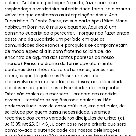
coloca. Celebrar e participar é muito; fazer com que
resplandeça a verdadeira autenticidade torna-se a marca
visível de que aceitamos as interpelações deste Ano
Eucarístico. O Santo Padre, na sua carta Apostólica, Mane
nobiscum Domine, é muito eloquente. Aqui está um
caminho eucarístico a percorrer. “ Porque não fazer então
deste Ano da Eucaristia um período em que as
comunidades diocesanas e paroquiais se comprometam
de modo especial a ir, com fraterna solicitude, ao
encontro de alguma das tantas pobrezas do nosso
mundo? Penso no drama da fome que atormenta
centenas de milhões de seres humanos, penso nas
doenças que flagelam os Países em vias de
desenvolvimento, na solidão dos idosos, nas dificuldades
dos desempregados, nas adversidades dos imigrantes.
Estes são males que marcam – embora em medida
diversa – também as regiões mais opulentas. Não
podemos iludir-nos: do amor mútuo e, em particular, da
solicitude por quem passa necessidade, seremos
reconhecidos como verdadeiros discípulos de Cristo (cf.
Jo 13,35; Mt 25, 31-46). É com base neste critério que será
comprovada a autenticidade das nossas celebrações