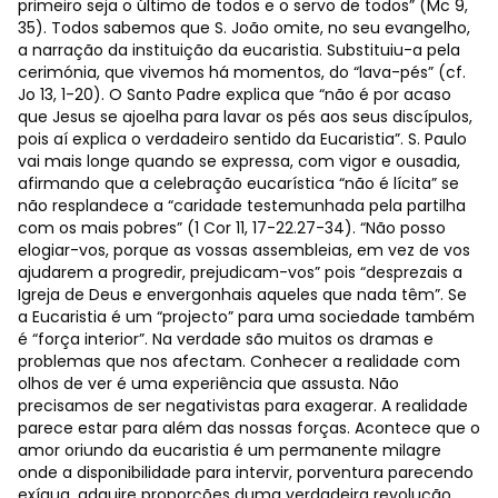
primeiro seja o último de todos e o servo de todos” (Mc 9,
35). Todos sabemos que S. João omite, no seu evangelho,
a narração da instituição da eucaristia. Substituiu-a pela
cerimónia, que vivemos há momentos, do “lava-pés” (cf.
Jo 13, 1-20). O Santo Padre explica que “não é por acaso
que Jesus se ajoelha para lavar os pés aos seus discípulos,
pois aí explica o verdadeiro sentido da Eucaristia”. S. Paulo
vai mais longe quando se expressa, com vigor e ousadia,
afirmando que a celebração eucarística “não é lícita” se
não resplandece a “caridade testemunhada pela partilha
com os mais pobres” (1 Cor 11, 17-22.27-34). “Não posso
elogiar-vos, porque as vossas assembleias, em vez de vos
ajudarem a progredir, prejudicam-vos” pois “desprezais a
Igreja de Deus e envergonhais aqueles que nada têm”. Se
a Eucaristia é um “projecto” para uma sociedade também
é “força interior”. Na verdade são muitos os dramas e
problemas que nos afectam. Conhecer a realidade com
olhos de ver é uma experiência que assusta. Não
precisamos de ser negativistas para exagerar. A realidade
parece estar para além das nossas forças. Acontece que o
amor oriundo da eucaristia é um permanente milagre
onde a disponibilidade para intervir, porventura parecendo
exígua, adquire proporções duma verdadeira revolução.