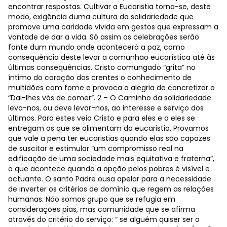
encontrar respostas. Cultivar a Eucaristia torna-se, deste
modo, exigência duma cultura da solidariedade que
promove uma caridade vivida em gestos que expressam a
vontade de dar a vida. Só assim as celebrações serão
fonte dum mundo onde acontecerá a paz, como
consequência deste levar a comunhão eucarística até às
últimas consequências. Cristo comungado “grita” no
íntimo do coração dos crentes o conhecimento de
multidões com fome e provoca a alegria de concretizar o
“Dai-lhes vós de comer”. 2 – O Caminho da solidariedade
leva-nos, ou deve levar-nos, ao interesse e serviço dos
últimos. Para estes veio Cristo e para eles e a eles se
entregam os que se alimentam da eucaristia. Provamos
que vale a pena ter eucaristias quando elas são capazes
de suscitar e estimular “um compromisso real na
edificação de uma sociedade mais equitativa e fraterna”,
o que acontece quando a opção pelos pobres é visível e
actuante. O santo Padre ousa apelar para a necessidade
de inverter os critérios de domínio que regem as relações
humanas. Não somos grupo que se refugia em
considerações pias, mas comunidade que se afirma
através do critério do serviço: “ se alguém quiser ser o