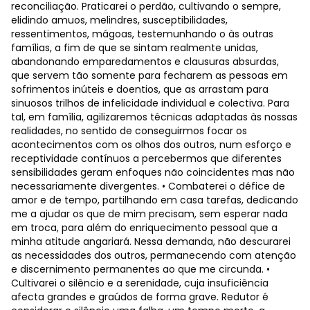
reconciliação. Praticarei o perdão, cultivando o sempre,
elidindo amuos, melindres, susceptibilidades,
ressentimentos, mágoas, testemunhando o às outras
famílias, a fim de que se sintam realmente unidas,
abandonando emparedamentos e clausuras absurdas,
que servem tão somente para fecharem as pessoas em
sofrimentos inúteis e doentios, que as arrastam para
sinuosos trilhos de infelicidade individual e colectiva. Para
tal, em família, agilizaremos técnicas adaptadas às nossas
realidades, no sentido de conseguirmos focar os
acontecimentos com os olhos dos outros, num esforço e
receptividade contínuos a percebermos que diferentes
sensibilidades geram enfoques não coincidentes mas não
necessariamente divergentes. • Combaterei o défice de
amor e de tempo, partilhando em casa tarefas, dedicando
me a ajudar os que de mim precisam, sem esperar nada
em troca, para além do enriquecimento pessoal que a
minha atitude angariará. Nessa demanda, não descurarei
as necessidades dos outros, permanecendo com atenção
e discernimento permanentes ao que me circunda. •
Cultivarei o silêncio e a serenidade, cuja insuficiência
afecta grandes e graúdos de forma grave. Redutor é