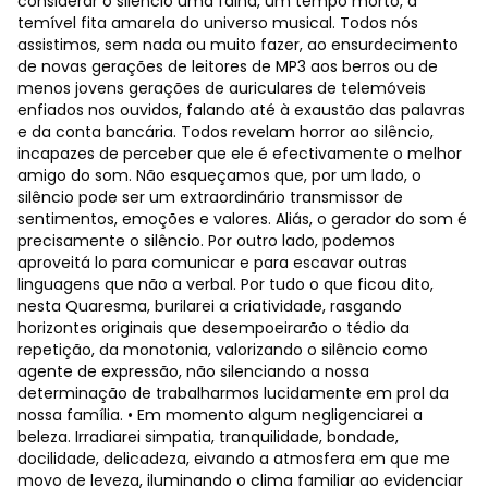
considerar o silêncio uma falha, um tempo morto, a
temível fita amarela do universo musical. Todos nós
assistimos, sem nada ou muito fazer, ao ensurdecimento
de novas gerações de leitores de MP3 aos berros ou de
menos jovens gerações de auriculares de telemóveis
enfiados nos ouvidos, falando até à exaustão das palavras
e da conta bancária. Todos revelam horror ao silêncio,
incapazes de perceber que ele é efectivamente o melhor
amigo do som. Não esqueçamos que, por um lado, o
silêncio pode ser um extraordinário transmissor de
sentimentos, emoções e valores. Aliás, o gerador do som é
precisamente o silêncio. Por outro lado, podemos
aproveitá lo para comunicar e para escavar outras
linguagens que não a verbal. Por tudo o que ficou dito,
nesta Quaresma, burilarei a criatividade, rasgando
horizontes originais que desempoeirarão o tédio da
repetição, da monotonia, valorizando o silêncio como
agente de expressão, não silenciando a nossa
determinação de trabalharmos lucidamente em prol da
nossa família. • Em momento algum negligenciarei a
beleza. Irradiarei simpatia, tranquilidade, bondade,
docilidade, delicadeza, eivando a atmosfera em que me
movo de leveza, iluminando o clima familiar ao evidenciar