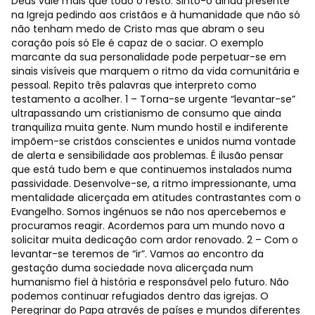
Deus vale mais que todo o resto. Sinto-o ainda presente
na Igreja pedindo aos cristãos e à humanidade que não só
não tenham medo de Cristo mas que abram o seu
coração pois só Ele é capaz de o saciar. O exemplo
marcante da sua personalidade pode perpetuar-se em
sinais visíveis que marquem o ritmo da vida comunitária e
pessoal. Repito três palavras que interpreto como
testamento a acolher. 1 – Torna-se urgente “levantar-se”
ultrapassando um cristianismo de consumo que ainda
tranquiliza muita gente. Num mundo hostil e indiferente
impõem-se cristãos conscientes e unidos numa vontade
de alerta e sensibilidade aos problemas. É ilusão pensar
que está tudo bem e que continuemos instalados numa
passividade. Desenvolve-se, a ritmo impressionante, uma
mentalidade alicerçada em atitudes contrastantes com o
Evangelho. Somos ingénuos se não nos apercebemos e
procuramos reagir. Acordemos para um mundo novo a
solicitar muita dedicação com ardor renovado. 2 – Com o
levantar-se teremos de “ir”. Vamos ao encontro da
gestação duma sociedade nova alicerçada num
humanismo fiel à história e responsável pelo futuro. Não
podemos continuar refugiados dentro das igrejas. O
Peregrinar do Papa através de países e mundos diferentes