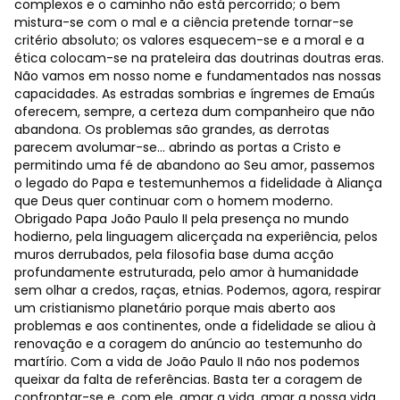
complexos e o caminho não está percorrido; o bem
mistura-se com o mal e a ciência pretende tornar-se
critério absoluto; os valores esquecem-se e a moral e a
ética colocam-se na prateleira das doutrinas doutras eras.
Não vamos em nosso nome e fundamentados nas nossas
capacidades. As estradas sombrias e íngremes de Emaús
oferecem, sempre, a certeza dum companheiro que não
abandona. Os problemas são grandes, as derrotas
parecem avolumar-se… abrindo as portas a Cristo e
permitindo uma fé de abandono ao Seu amor, passemos
o legado do Papa e testemunhemos a fidelidade à Aliança
que Deus quer continuar com o homem moderno.
Obrigado Papa João Paulo II pela presença no mundo
hodierno, pela linguagem alicerçada na experiência, pelos
muros derrubados, pela filosofia base duma acção
profundamente estruturada, pelo amor à humanidade
sem olhar a credos, raças, etnias. Podemos, agora, respirar
um cristianismo planetário porque mais aberto aos
problemas e aos continentes, onde a fidelidade se aliou à
renovação e a coragem do anúncio ao testemunho do
martírio. Com a vida de João Paulo II não nos podemos
queixar da falta de referências. Basta ter a coragem de
confrontar-se e, com ele, amar a vida, amar a nossa vida