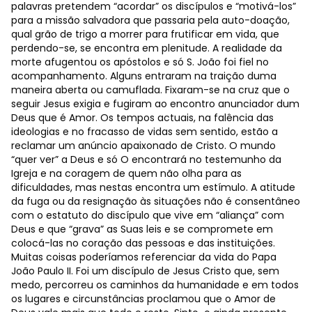
palavras pretendem “acordar” os discípulos e “motivá-los”
para a missão salvadora que passaria pela auto-doação,
qual grão de trigo a morrer para frutificar em vida, que
perdendo-se, se encontra em plenitude. A realidade da
morte afugentou os apóstolos e só S. João foi fiel no
acompanhamento. Alguns entraram na traição duma
maneira aberta ou camuflada. Fixaram-se na cruz que o
seguir Jesus exigia e fugiram ao encontro anunciador dum
Deus que é Amor. Os tempos actuais, na falência das
ideologias e no fracasso de vidas sem sentido, estão a
reclamar um anúncio apaixonado de Cristo. O mundo
“quer ver” a Deus e só O encontrará no testemunho da
Igreja e na coragem de quem não olha para as
dificuldades, mas nestas encontra um estímulo. A atitude
da fuga ou da resignação às situações não é consentâneo
com o estatuto do discípulo que vive em “aliança” com
Deus e que “grava” as Suas leis e se compromete em
colocá-las no coração das pessoas e das instituições.
Muitas coisas poderíamos referenciar da vida do Papa
João Paulo II. Foi um discípulo de Jesus Cristo que, sem
medo, percorreu os caminhos da humanidade e em todos
os lugares e circunstâncias proclamou que o Amor de