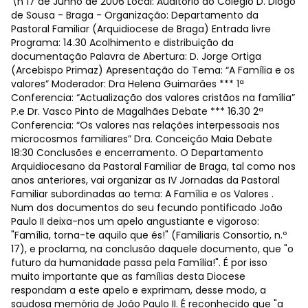
\n 17 de Junho de 2006 Local: Auditório do Colégio D. Diogo
de Sousa - Braga - Organização: Departamento da
Pastoral Familiar (Arquidiocese de Braga) Entrada livre
Programa: 14.30 Acolhimento e distribuição da
documentação Palavra de Abertura: D. Jorge Ortiga
(Arcebispo Primaz) Apresentação do Tema: “A Família e os
valores” Moderador: Dra Helena Guimarães *** 1ª
Conferencia: “Actualização dos valores cristãos na família”
P.e Dr. Vasco Pinto de Magalhães Debate *** 16.30 2ª
Conferencia: “Os valores nas relações interpessoais nos
microcosmos familiares” Dra. Conceição Maia Debate
18:30 Conclusões e encerramento. O Departamento
Arquidiocesano da Pastoral Familiar de Braga, tal como nos
anos anteriores, vai organizar as IV Jornadas da Pastoral
Familiar subordinadas ao tema: A Família e os Valores .
Num dos documentos do seu fecundo pontificado João
Paulo II deixa-nos um apelo angustiante e vigoroso:
"Família, torna-te aquilo que és!" (Familiaris Consortio, n.º
17), e proclama, na conclusão daquele documento, que "o
futuro da humanidade passa pela Família!". É por isso
muito importante que as famílias desta Diocese
respondam a este apelo e exprimam, desse modo, a
saudosa memória de João Paulo II. É reconhecido que "a