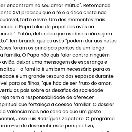
her encontram no seu amor mútuo". Retomando
Bento XVI precisou que a fé e a ética cristã não
audável, forte e livre. Um dos momentos mais
uando o Papa falou do papel dos avós na
mundo”. Então, defendeu que os idosos não sejam
xto”, lembrando que os avós “podem dar aos netos
Esses foram os principais pontos de um longo
da família. O Papa não quis falar contra ninguém
no avião, deixar uma mensagem de esperança e
ressaltou - a família é um bem necessário para os
iedade e um grande tesouro dos esposos durante
vel para os filhos, "que hão de ser fruto do amor,
ertiu os pais sobre os desafios da sociedade
Igreja tem a responsabilidade de oferecer
itual que fortaleça a coesão familiar. O dossier
 a Valência mais não seria do que um gesto
panhol, José Luis Rodríguez Zapatero. O programa
garam-se de desmentir essa perspectiva,