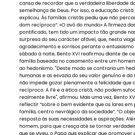
cansa de recordar que a verdadeira liberdade 
semelhança de Deus. Por isso, a educação cristã 
explicou. Às famílias cristãs pediu que não perc
dom recíproco”. «O avô do mundo» A firmeza da
pontificado, tem tido um impacto tão grande n
surpresa do seu carácter afável, que, nesta via
agradecimento e sorrisos perante o entusiasmo 
sábado à noite, Bento XVI reafirmou diante de c
família baseada no casamento entre um homem e 
ao hedonismo. "Deste modo se contraria um hedo
humanas e as esvazia do seu valor genuíno e da
não impede gozar plenamente a felicidade que
recíproco. A Fé e a ética cristã, não podem sufo
realmente livre", afirmou. Mais uma vez, Bento X
reflectir “sobre o bem evidente que os lares 
família, centro nevrálgico da sociedade”. “O obj
resposta às suas necessidades e aspirações. Alé
homem, para que cresça até se tornar verdadei
que se viveu, o Papa quis explicar que promover