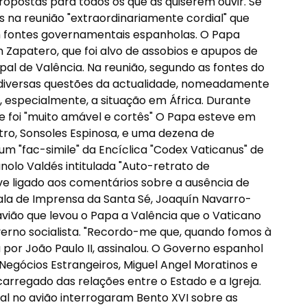
opostas para todos os que as quiserem ouvir. Se
s na reunião "extraordinariamente cordial" que
 fontes governamentais espanholas. O Papa
 Zapatero, que foi alvo de assobios e apupos de
al de Valência. Na reunião, segundo as fontes do
 diversas questões da actualidade, nomeadamente
 e, especialmente, a situação em África. Durante
te foi "muito amável e cortês" O Papa esteve em
tro, Sonsoles Espinosa, e uma dezena de
m "fac-simile" da Encíclica "Codex Vaticanus" de
olo Valdés intitulada "Auto-retrato de
e ligado aos comentários sobre a ausência de
ala de Imprensa da Santa Sé, Joaquín Navarro-
 avião que levou o Papa a Valência que o Vaticano
erno socialista. "Recordo-me que, quando fomos à
 por João Paulo II, assinalou. O Governo espanhol
Negócios Estrangeiros, Miguel Angel Moratinos e
carregado das relações entre o Estado e a Igreja.
l no avião interrogaram Bento XVI sobre as