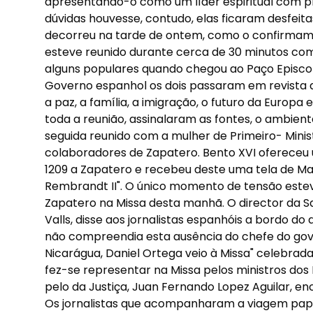
apresentando-o como um líder espiritual com pr
dúvidas houvesse, contudo, elas ficaram desfeita
decorreu na tarde de ontem, como o confirmam
esteve reunido durante cerca de 30 minutos com
alguns populares quando chegou ao Paço Episcop
Governo espanhol os dois passaram em revista
a paz, a família, a imigração, o futuro da Europa
toda a reunião, assinalaram as fontes, o ambien
seguida reunido com a mulher de Primeiro- Minis
colaboradores de Zapatero. Bento XVI ofereceu u
1209 a Zapatero e recebeu deste uma tela de Man
Rembrandt II". O único momento de tensão estev
Zapatero na Missa desta manhã. O director da S
Valls, disse aos jornalistas espanhóis a bordo do
não compreendia esta ausência do chefe do gov
Nicarágua, Daniel Ortega veio à Missa" celebrada
fez-se representar na Missa pelos ministros dos 
pelo da Justiça, Juan Fernando Lopez Aguilar, en
Os jornalistas que acompanharam a viagem papa