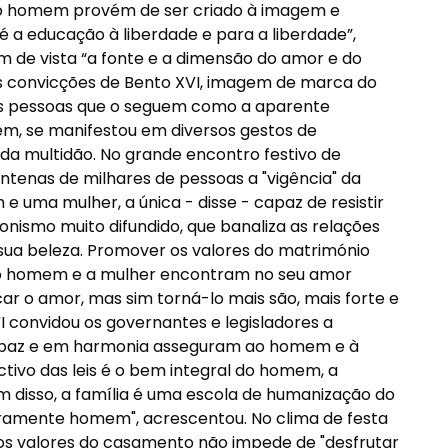
do homem provém de ser criado à imagem e
é a educação à liberdade e para a liberdade”,
am de vista “a fonte e a dimensão do amor e do
s convicções de Bento XVI, imagem de marca do
as pessoas que o seguem como a aparente
gem, se manifestou em diversos gestos de
da multidão. No grande encontro festivo de
entenas de milhares de pessoas a "vigência" da
uma mulher, a única - disse - capaz de resistir
nismo muito difundido, que banaliza as relações
 sua beleza. Promover os valores do matrimónio
 o homem e a mulher encontram no seu amor
car o amor, mas sim torná-lo mais são, mais forte e
VI convidou os governantes e legisladores a
em paz e em harmonia asseguram ao homem e à
ectivo das leis é o bem integral do homem, a
m disso, a família é uma escola de humanização do
ramente homem", acrescentou. No clima de festa
 os valores do casamento não impede de "desfrutar