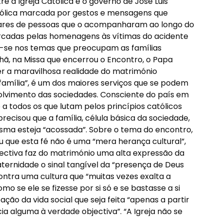
e a Igreja Católica e o governo de José Luis
tólica marcada por gestos e mensagens que
hares de pessoas que o acompanharam ao longo do
cadas pelas homenagens às vítimas do acidente
u-se nos temas que preocupam as famílias
ã, na Missa que encerrou o Encontro, o Papa
 a maravilhosa realidade do matrimónio
família”, é um dos maiores serviços que se podem
lvimento das sociedades. Consciente do país em
 a todos os que lutam pelos princípios católicos
ecisou que a família, célula básica da sociedade,
esma esteja “acossada”. Sobre o tema do encontro,
u que esta fé não é uma “mera herança cultural”,
ectiva faz do matrimónio uma alta expressão da
 paternidade o sinal tangível da “presença de Deus
contra uma cultura que “muitas vezes exalta a
o se ele se fizesse por si só e se bastasse a si
ão da vida social que seja feita “apenas a partir
ia alguma à verdade objectiva”. “A Igreja não se