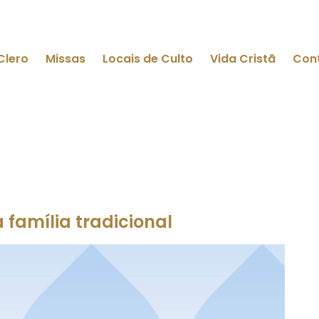
Clero
Missas
Locais de Culto
Vida Cristã
Con
 família tradicional