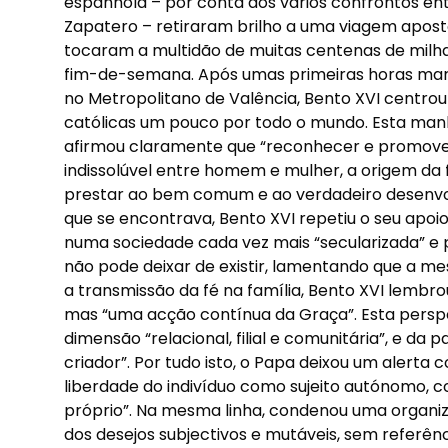
espanhola – por conta dos vários confrontos entr
Zapatero – retiraram brilho a uma viagem apos
tocaram a multidão de muitas centenas de mil
fim-de-semana. Após umas primeiras horas mar
no Metropolitano de Valência, Bento XVI centro
católicas um pouco por todo o mundo. Esta manh
afirmou claramente que “reconhecer e promover
indissolúvel entre homem e mulher, a origem da 
prestar ao bem comum e ao verdadeiro desenvo
que se encontrava, Bento XVI repetiu o seu apoio
numa sociedade cada vez mais “secularizada” e pr
não pode deixar de existir, lamentando que a m
a transmissão da fé na família, Bento XVI lembro
mas “uma acção contínua da Graça”. Esta persp
dimensão “relacional, filial e comunitária”, e da
criador”. Por tudo isto, o Papa deixou um alerta 
liberdade do indivíduo como sujeito autónomo, com
próprio”. Na mesma linha, condenou uma organizaç
dos desejos subjectivos e mutáveis, sem referênc