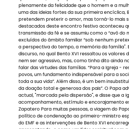
plenamente da felicidade que o homem e a mul
uma das ideias fortes da sua primeira encíclica, 
pretendem preterir o amor, mas torná-lo mais s
destacados deste encontro festivo aconteceu q
transmissão da fé e se assumiu como o “avô do 
excluídos do âmbito familiar “sob nenhum prete
a perspectiva do tempo, a memória da família". 
discurso, no qual Bento XVI ressaltou os valores 
nem ser agressivo, mas, como tinha dito ainda 
falar das virtudes das famílias. “Para a Igreja - 
povos, um fundamento indispensável para a soc
toda a sua vida”. Além disso, é um bem insubstituí
da doação total e generosa dos pais”. O Papa adv
actual, "marcada pela dispersão", e disse que a 
acompanhamento, estímulo e encorajamento espir
Zapatero Para muitas pessoas, a viagem do Papa
político de condenação ao primeiro-ministro es
do EMF e as intervenções de Bento XVI encarre