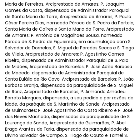
Maria de Ferreiros, Arciprestado de Amares; P. Joaquim
Gomes da Costa, dispensado de Administrador Paroquial
de Santa Maria da Torre, Arciprestado de Amares; P. Paulo
César Pereira Dias, nomeado Pároco de S. Pedro da Portela,
Santa Maria de Caíres e Santa Maria da Torre, Arciprestado
de Amares; P. António de Magalhães Sousa, nomeado
Pároco de S. Pedro de Figueiredo, em acumulação com S.
Salvador de Dornelas, S. Miguel de Paredes Secas e S. Tiago
de Vilela, Arciprestado de Amares; P. Agostinho Gomes
Ribeiro, dispensado de Administrador Paroquial de S. Paio
de Midões, Arciprestado de Barcelos; P. José Adílio Barbosa
de Macedo, dispensado de Administrador Paroquial de
Santa Eulália de Rio Covo, Arciprestado de Barcelos; P. João
Barbosa Granja, dispensado da paroquialidade de S. Miguel
de Roriz, Arciprestado de Barcelos; P. Armando Amadeu
Barreto Marques, dispensado, a seu pedido e por razões de
idade, da paróquia de S. Martinho de Sande, Arciprestado
de Guimarães; P. José Agostinho da Costa Ribeiro e P. José
das Neves Machado, dispensados da paroquialidade de S.
Lourenço de Sande, Arciprestado de Guimarães; P. Abel
Braga Arantes de Faria, dispensado da paroquialidade de
Divino Salvador de Campo, S. Tiago do Couto e Tamel S.