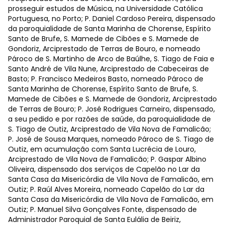
prosseguir estudos de Música, na Universidade Católica
Portuguesa, no Porto; P. Daniel Cardoso Pereira, dispensado
da paroquialidade de Santa Marinha de Chorense, Espírito
Santo de Brufe, S. Mamede de Cibões e S. Mamede de
Gondoriz, Arciprestado de Terras de Bouro, e nomeado
Pároco de S. Martinho de Arco de Baúlhe, S. Tiago de Faia e
Santo André de Vila Nune, Arciprestado de Cabeceiras de
Basto; P. Francisco Medeiros Basto, nomeado Pároco de
Santa Marinha de Chorense, Espírito Santo de Brufe, S.
Mamede de Cibões e S. Mamede de Gondoriz, Arciprestado
de Terras de Bouro; P. José Rodrigues Carneiro, dispensado,
a seu pedido e por razões de saúde, da paroquialidade de
S. Tiago de Outiz, Arciprestado de Vila Nova de Famalicão;
P. José de Sousa Marques, nomeado Pároco de S. Tiago de
Outiz, em acumulação com Santa Lucrécia de Louro,
Arciprestado de Vila Nova de Famalicão; P. Gaspar Albino
Oliveira, dispensado dos serviços de Capelão no Lar da
Santa Casa da Misericórdia de Vila Nova de Famalicão, em
Outiz; P. Raúl Alves Moreira, nomeado Capelão do Lar da
Santa Casa da Misericórdia de Vila Nova de Famalicão, em
Outiz; P. Manuel Silva Gonçalves Fonte, dispensado de
Administrador Paroquial de Santa Eulália de Beiriz,