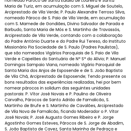
nomeado Pároco de Santa Eulália de Loureira e Santa
Maria de Turiz, em acumulação com S. Miguel de Soutelo,
Arciprestado de Vila Verde; P. Paulo Alexandre Terroso Silva,
nomeado Pároco de S. Paio de Vila Verde, em acumulação
com S. Mamede de Gondiães, Divino Salvador de Parada e
Barbudo, Santa Maria de Mós e S. Martinho de Travassós,
Arciprestado de Vila Verde, contando com a colaboração
do Padre António Duarte e do Padre Rui Tereso, do Instituto
Missionário Pia Sociedade de S. Paulo (Padres Paulistas),
que são nomeados Vigários Paroquiais de S. Paio de Vila
Verde e Capelães do Santuário de Nª Sª do Alívio; P. Manuel
Domingos Sampaio Viana, nomeado Vigário Paroquial de
Santa Maria dos Anjos de Esposende e de S. João Baptista
de Vila Chã, Arciprestado de Esposende; Tendo presente os
bons resultados das experiências realizadas, hei por bem
nomear párocos in solidum das seguintes unidades
pastorais: P. Vítor José Novais e P. Paulino de Oliveira
Carvalho, Párocos de Santo Adrião de Famalicão, S.
Martinho de Brufe e S. Martinho de Cavalões, Arciprestado
de Vila Nova de Famalicão, ficando Moderador o P. Vítor
José Novais; P. José Augusto Gomes Ribeiro e P. Jorge
Agostinho Gomes Esteves, Párocos de S. Jorge de Abadim,
S. João Baptista de Cavez, Santa Marinha de Pedraça e