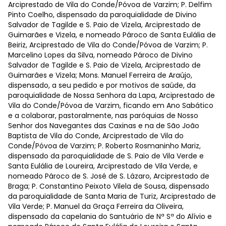
Arciprestado de Vila do Conde/Póvoa de Varzim; P. Delfim
Pinto Coelho, dispensado da paroquialidade de Divino
Salvador de Tagilde e S. Paio de Vizela, Arciprestado de
Guimarães e Vizela, e nomeado Pároco de Santa Eulália de
Beiriz, Arciprestado de Vila do Conde/Póvoa de Varzim; P.
Marcelino Lopes da Silva, nomeado Pároco de Divino
Salvador de Tagilde e S. Paio de Vizela, Arciprestado de
Guimarães e Vizela; Mons. Manuel Ferreira de Araújo,
dispensado, a seu pedido e por motivos de saúde, da
paroquialidade de Nossa Senhora da Lapa, Arciprestado de
Vila do Conde/Póvoa de Varzim, ficando em Ano Sabático
e a colaborar, pastoralmente, nas paróquias de Nosso
Senhor dos Navegantes das Caxinas e na de São João
Baptista de Vila do Conde, Arciprestado de Vila do
Conde/Póvoa de Varzim; P. Roberto Rosmaninho Mariz,
dispensado da paroquialidade de S. Paio de Vila Verde e
Santa Eulália de Loureira, Arciprestado de Vila Verde, e
nomeado Pároco de S. José de S. Lázaro, Arciprestado de
Braga; P. Constantino Peixoto Vilela de Sousa, dispensado
da paroquialidade de Santa Maria de Turiz, Arciprestado de
Vila Verde; P. Manuel da Graça Ferreira da Oliveira,
dispensado da capelania do Santuário de Nª Sª do Alívio e