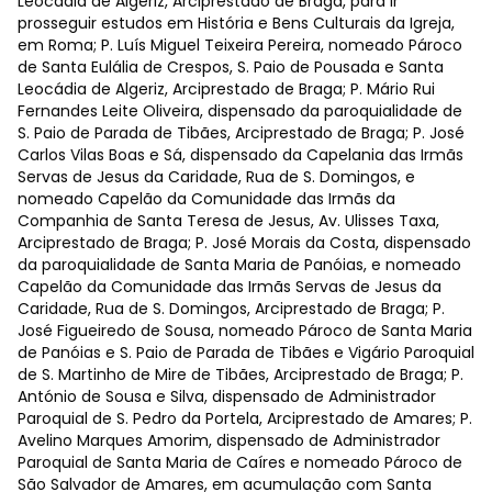
Leocádia de Algeriz, Arciprestado de Braga, para ir
prosseguir estudos em História e Bens Culturais da Igreja,
em Roma; P. Luís Miguel Teixeira Pereira, nomeado Pároco
de Santa Eulália de Crespos, S. Paio de Pousada e Santa
Leocádia de Algeriz, Arciprestado de Braga; P. Mário Rui
Fernandes Leite Oliveira, dispensado da paroquialidade de
S. Paio de Parada de Tibães, Arciprestado de Braga; P. José
Carlos Vilas Boas e Sá, dispensado da Capelania das Irmãs
Servas de Jesus da Caridade, Rua de S. Domingos, e
nomeado Capelão da Comunidade das Irmãs da
Companhia de Santa Teresa de Jesus, Av. Ulisses Taxa,
Arciprestado de Braga; P. José Morais da Costa, dispensado
da paroquialidade de Santa Maria de Panóias, e nomeado
Capelão da Comunidade das Irmãs Servas de Jesus da
Caridade, Rua de S. Domingos, Arciprestado de Braga; P.
José Figueiredo de Sousa, nomeado Pároco de Santa Maria
de Panóias e S. Paio de Parada de Tibães e Vigário Paroquial
de S. Martinho de Mire de Tibães, Arciprestado de Braga; P.
António de Sousa e Silva, dispensado de Administrador
Paroquial de S. Pedro da Portela, Arciprestado de Amares; P.
Avelino Marques Amorim, dispensado de Administrador
Paroquial de Santa Maria de Caíres e nomeado Pároco de
São Salvador de Amares, em acumulação com Santa