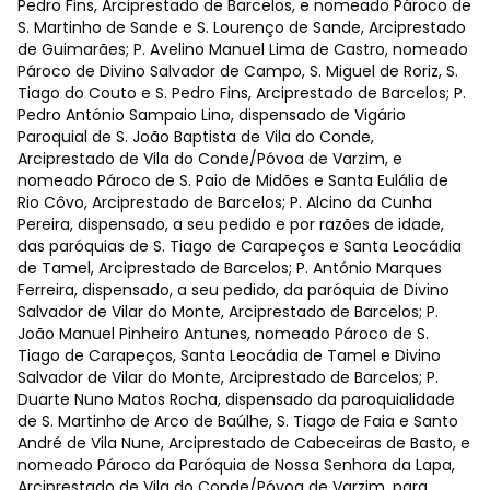
Pedro Fins, Arciprestado de Barcelos, e nomeado Pároco de
S. Martinho de Sande e S. Lourenço de Sande, Arciprestado
de Guimarães; P. Avelino Manuel Lima de Castro, nomeado
Pároco de Divino Salvador de Campo, S. Miguel de Roriz, S.
Tiago do Couto e S. Pedro Fins, Arciprestado de Barcelos; P.
Pedro António Sampaio Lino, dispensado de Vigário
Paroquial de S. João Baptista de Vila do Conde,
Arciprestado de Vila do Conde/Póvoa de Varzim, e
nomeado Pároco de S. Paio de Midões e Santa Eulália de
Rio Côvo, Arciprestado de Barcelos; P. Alcino da Cunha
Pereira, dispensado, a seu pedido e por razões de idade,
das paróquias de S. Tiago de Carapeços e Santa Leocádia
de Tamel, Arciprestado de Barcelos; P. António Marques
Ferreira, dispensado, a seu pedido, da paróquia de Divino
Salvador de Vilar do Monte, Arciprestado de Barcelos; P.
João Manuel Pinheiro Antunes, nomeado Pároco de S.
Tiago de Carapeços, Santa Leocádia de Tamel e Divino
Salvador de Vilar do Monte, Arciprestado de Barcelos; P.
Duarte Nuno Matos Rocha, dispensado da paroquialidade
de S. Martinho de Arco de Baúlhe, S. Tiago de Faia e Santo
André de Vila Nune, Arciprestado de Cabeceiras de Basto, e
nomeado Pároco da Paróquia de Nossa Senhora da Lapa,
Arciprestado de Vila do Conde/Póvoa de Varzim, para