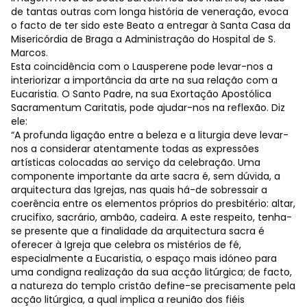
de tantas outras com longa história de veneração, evoca
o facto de ter sido este Beato a entregar à Santa Casa da
Misericórdia de Braga a Administração do Hospital de S.
Marcos.
Esta coincidência com o Lausperene pode levar-nos a
interiorizar a importância da arte na sua relação com a
Eucaristia. O Santo Padre, na sua Exortação Apostólica
Sacramentum Caritatis, pode ajudar-nos na reflexão. Diz
ele:
“A profunda ligação entre a beleza e a liturgia deve levar-
nos a considerar atentamente todas as expressões
artísticas colocadas ao serviço da celebração. Uma
componente importante da arte sacra é, sem dúvida, a
arquitectura das Igrejas, nas quais há-de sobressair a
coerência entre os elementos próprios do presbitério: altar,
crucifixo, sacrário, ambão, cadeira. A este respeito, tenha-
se presente que a finalidade da arquitectura sacra é
oferecer à Igreja que celebra os mistérios de fé,
especialmente a Eucaristia, o espaço mais idóneo para
uma condigna realização da sua acção litúrgica; de facto,
a natureza do templo cristão define-se precisamente pela
acção litúrgica, a qual implica a reunião dos fiéis