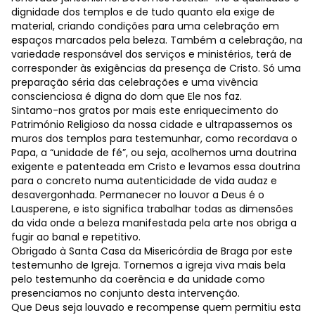
dignidade dos templos e de tudo quanto ela exige de
material, criando condições para uma celebração em
espaços marcados pela beleza. Também a celebração, na
variedade responsável dos serviços e ministérios, terá de
corresponder às exigências da presença de Cristo. Só uma
preparação séria das celebrações e uma vivência
conscienciosa é digna do dom que Ele nos faz.
Sintamo-nos gratos por mais este enriquecimento do
Património Religioso da nossa cidade e ultrapassemos os
muros dos templos para testemunhar, como recordava o
Papa, a “unidade de fé”, ou seja, acolhemos uma doutrina
exigente e patenteada em Cristo e levamos essa doutrina
para o concreto numa autenticidade de vida audaz e
desavergonhada. Permanecer no louvor a Deus é o
Lausperene, e isto significa trabalhar todas as dimensões
da vida onde a beleza manifestada pela arte nos obriga a
fugir ao banal e repetitivo.
Obrigado à Santa Casa da Misericórdia de Braga por este
testemunho de Igreja. Tornemos a igreja viva mais bela
pelo testemunho da coerência e da unidade como
presenciamos no conjunto desta intervenção.
Que Deus seja louvado e recompense quem permitiu esta