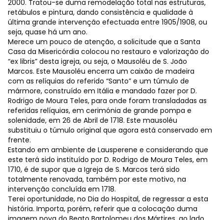
2000. Tratou-se duma remodelação total nas estruturas,
retábulos e pintura, dando consistência e qualidade à
última grande intervenção efectuada entre 1905/1908, ou
seja, quase há um ano.
Merece um pouco de atenção, a solicitude que a Santa
Casa da Misericórdia colocou no restauro e valorização do
“ex libris” desta igreja, ou seja, o Mausoléu de S. João
Marcos. Este Mausoléu encerra um caixão de madeira
com as relíquias do referido “Santo” e um túmulo de
mármore, construído em Itália e mandado fazer por D.
Rodrigo de Moura Teles, para onde foram transladadas as
referidas relíquias, em cerimónia de grande pompa e
solenidade, em 26 de Abril de 1718. Este mausoléu
substituiu o túmulo original que agora está conservado em
frente.
Estando em ambiente de Lausperene e considerando que
este terá sido instituído por D. Rodrigo de Moura Teles, em
1710, é de supor que a Igreja de S. Marcos terá sido
totalmente renovada, também por este motivo, na
intervenção concluída em 1718.
Terei oportunidade, no Dia do Hospital, de regressar a esta
história. Importa, porém, referir que a colocação duma
imagem nova do Beato Bartolomeu dos Mártires, ao lado