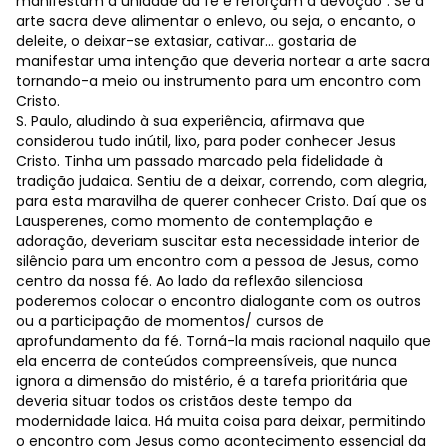
manifestam a unidade da fé e reforçam a devoção”. Se a
arte sacra deve alimentar o enlevo, ou seja, o encanto, o
deleite, o deixar-se extasiar, cativar… gostaria de
manifestar uma intenção que deveria nortear a arte sacra
tornando-a meio ou instrumento para um encontro com
Cristo.
S. Paulo, aludindo à sua experiência, afirmava que
considerou tudo inútil, lixo, para poder conhecer Jesus
Cristo. Tinha um passado marcado pela fidelidade à
tradição judaica. Sentiu de a deixar, correndo, com alegria,
para esta maravilha de querer conhecer Cristo. Daí que os
Lausperenes, como momento de contemplação e
adoração, deveriam suscitar esta necessidade interior de
silêncio para um encontro com a pessoa de Jesus, como
centro da nossa fé. Ao lado da reflexão silenciosa
poderemos colocar o encontro dialogante com os outros
ou a participação de momentos/ cursos de
aprofundamento da fé. Torná-la mais racional naquilo que
ela encerra de conteúdos compreensíveis, que nunca
ignora a dimensão do mistério, é a tarefa prioritária que
deveria situar todos os cristãos deste tempo da
modernidade laica. Há muita coisa para deixar, permitindo
o encontro com Jesus como acontecimento essencial da