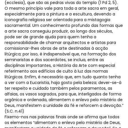
(ecclesia), que são as pedras vivas do templo (1 Pd 2, 5).
O mesmo princípio vale para toda a arte sacra em geral,
especialmente para a pintura e a escultura, devendo a
iconografia religiosa ser orientada para a mistagogia
sacramental. Um conhecimento profundo das formas que
a arte sacra conseguiu produzir, ao longo dos séculos,
pode ser de grande ajuda para quem tenha a
responsabilidade de chamar arquitectos e artistas para
comissionar-lhes obras de arte destinadas à acção
litúrgica; por isso, é indispensável que, na formação dos
seminaristas e dos sacerdotes, se inclua, entre as
disciplinas importantes, a História da Arte com especial
referimento aos edifícios de culto à luz das normas
litúrgicas. Enfim, é necessário que, em tudo quanto tenha
a ver com a Eucaristia, haja gosto pela beleza; dever-se-á
ter respeito e cuidado também pelos paramentos, as
alfaias, os vasos sagrados, para que, interligados de forma
orgânica e ordenada, alimentem o enlevo pelo mistério de
Deus, manifestem a unidade da fé e reforcem a devoção.”
(S.C. n.41)
Fixemo-nos nas palavras finais onde se afirma que todos
os elementos “alimentam o enlevo pelo mistério de Deus,