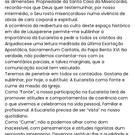
as dimensões. Propriedade da Santa Casa da Misericórdia,
recorda-nos que Deus quer testemunhar, por nosso
intermédio, o Seu rosto misericordioso numa vivência de
obras de cariz corporal e espiritual.
A ocorrência da reabertura ao culto deste espaço histórico
em dia de Lausperene permite-me sublinhar a
importância da Eucaristia e pedir a todos os cristãos da
Arquidiocese uma leitura meditada da última Exortação
Apostólica, Sacramentum Caritatis, do Papa Bento XVI. Na
verdade, não podemos contentar-nos com os
comentários parciais, e talvez marginais, que a
comunicação social tem veiculado.
Teremos de penetrar em todos os conteúdos. Gostaria de
sublinhar, por hoje, o subtítulo: A Eucaristia como fonte e
cume da missão da Igreja.
Como “Fonte”, a nossa participação na Eucaristia terá de
promover atitudes e comportamentos de coerência com
o que vivemos e celebramos na vida pessoal, familiar e
profissional. A Eucaristia precisa de ser “vista” no nosso
quotidiano.
Como “Cume”, não a podemos olhar como dom
inacessível, com pensamentos e atitudes rigoristas dum
renovado jansenismo. Devemos restituir-lhe a qualidade e