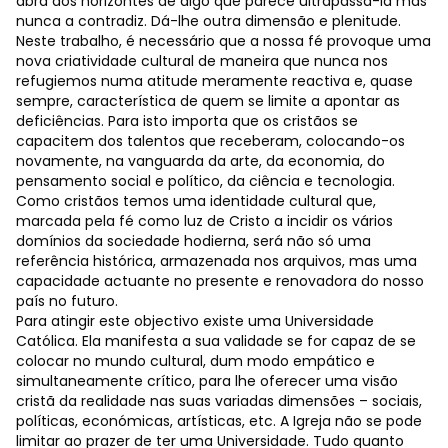
abra aos horizontes de algo que parece ultrapassá-la mas
nunca a contradiz. Dá-lhe outra dimensão e plenitude.
Neste trabalho, é necessário que a nossa fé provoque uma
nova criatividade cultural de maneira que nunca nos
refugiemos numa atitude meramente reactiva e, quase
sempre, característica de quem se limite a apontar as
deficiências. Para isto importa que os cristãos se
capacitem dos talentos que receberam, colocando-os
novamente, na vanguarda da arte, da economia, do
pensamento social e político, da ciência e tecnologia.
Como cristãos temos uma identidade cultural que,
marcada pela fé como luz de Cristo a incidir os vários
domínios da sociedade hodierna, será não só uma
referência histórica, armazenada nos arquivos, mas uma
capacidade actuante no presente e renovadora do nosso
país no futuro.
Para atingir este objectivo existe uma Universidade
Católica. Ela manifesta a sua validade se for capaz de se
colocar no mundo cultural, dum modo empático e
simultaneamente crítico, para lhe oferecer uma visão
cristã da realidade nas suas variadas dimensões – sociais,
políticas, económicas, artísticas, etc. A Igreja não se pode
limitar ao prazer de ter uma Universidade. Tudo quanto